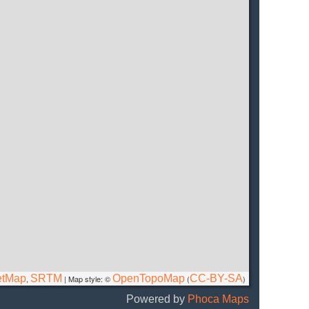
etMap
SRTM
OpenTopoMap
CC-BY-SA
,
| Map style: ©
(
)
Powered by
Phoca
Maps