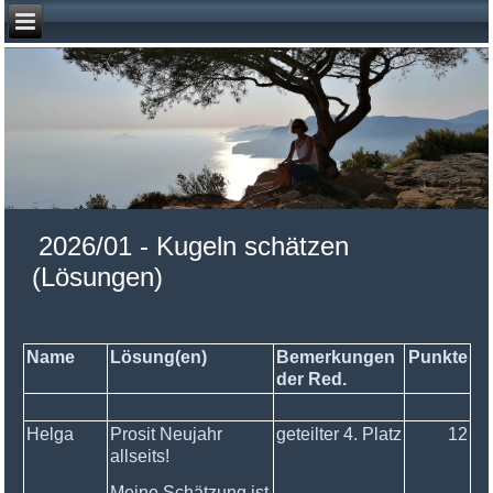
2026/01 - Kugeln schätzen
(Lösungen)
Name
Lösung(en)
Bemerkungen
Punkte
der Red.
Helga
Prosit Neujahr
geteilter 4. Platz
12
allseits!
Meine Schätzung ist