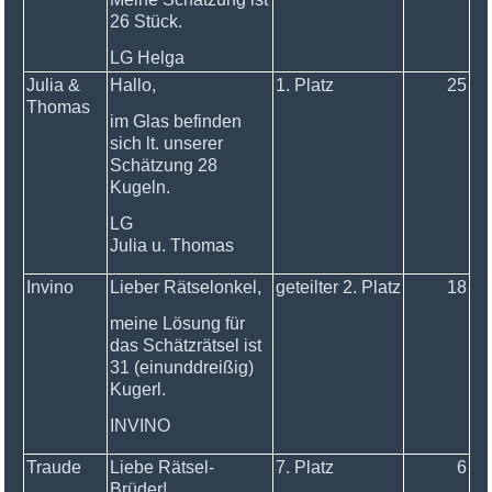
26 Stück.
LG Helga
Julia &
Hallo,
1. Platz
25
Thomas
im Glas befinden
sich lt. unserer
Schätzung 28
Kugeln.
LG
Julia u. Thomas
Invino
Lieber Rätselonkel,
geteilter 2. Platz
18
meine Lösung für
das Schätzrätsel ist
31 (einunddreißig)
Kugerl.
INVINO
Traude
Liebe Rätsel-
7. Platz
6
Brüder!